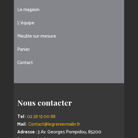
Le magasin
L’équipe
Meuble sur-mesure
Panier
Contact
Nous contacter
Tel
:
02 28 13 00 88
Mail
:
Contact@legreniermalin.fr
Adresse
: 3 Av. Georges Pompidou, 85200