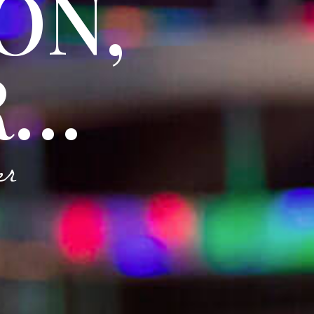
ON,
R…
er