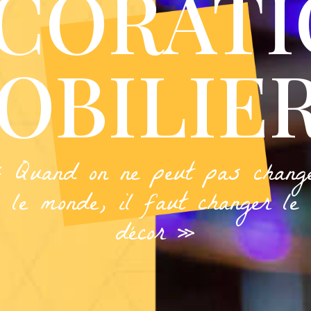
CORATI
OBILIE
 Quand on ne peut pas chang
le monde, il faut changer le
décor »