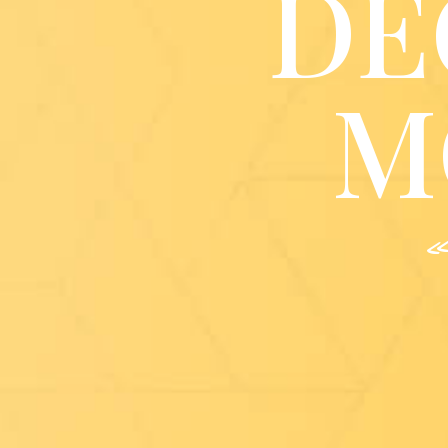
DÉ
M
«