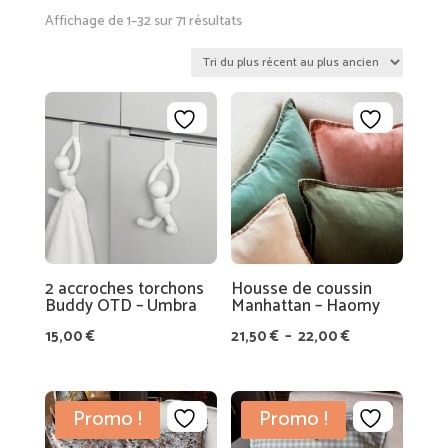
R
Trié
Affichage de 1–32 sur 71 résultats
A
du
TI
plus
O
récent
N
au
plus
LI
ancien
N
G
E
D
E
2 accroches torchons
Housse de coussin
Buddy OTD – Umbra
Manhattan – Haomy
M
Plage
15,00
€
21,50
€
–
22,00
€
AI
L
de
S
E
prix :
O
M
21,50 €
N
Promo !
Promo !
A
à
G