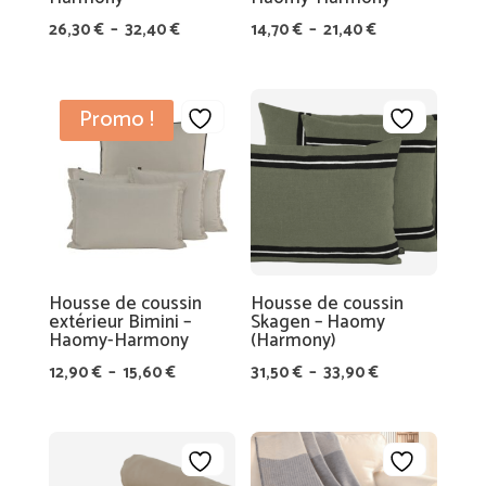
Plage
Plage
26,30
€
–
32,40
€
14,70
€
–
21,40
€
de
de
prix :
prix :
26,30 €
14,70 €
Promo !
à
à
32,40 €
21,40 €
Housse de coussin
Housse de coussin
extérieur Bimini –
Skagen – Haomy
Haomy-Harmony
(Harmony)
Plage
Plage
12,90
€
–
15,60
€
31,50
€
–
33,90
€
de
de
prix :
prix :
12,90 €
31,50 €
à
à