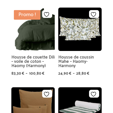
N
était :
est :
prix :
C
28,40 €.
19,90 €.
43,40 €
Promo !
E
à
S
49,40 €
C
A
R
T
Housse de couette Dili
Housse de coussin
– voile de coton –
Mahe – Haomy-
E
Haomy (Harmony)
Harmony
C
Plage
Plage
83,30
€
–
100,80
€
24,90
€
–
28,80
€
A
de
de
D
prix :
prix :
E
83,30 €
24,90 €
A
à
à
U
100,80 €
28,80 €