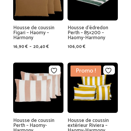
S
U
R-
M
Housse de coussin
Housse d’édredon
E
Figari – Haomy –
Perth – 85×200 –
Harmony
Haomy-Harmony
S
Plage
U
16,90
€
–
20,40
€
106,00
€
de
R
prix :
E
16,90 €
Promo !
à
20,40 €
Housse de coussin
Housse de coussin
Perth – Haomy-
extérieur Riviera –
Harmony
Haomy-Harmony