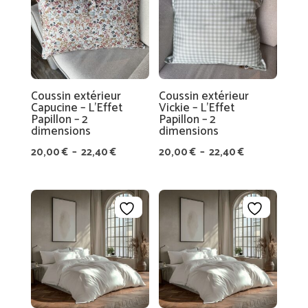
A
22,00 €
A
R
SI
T
N
D
E
L’
Coussin extérieur
Coussin extérieur
L
É
Capucine – L’Effet
Vickie – L’Effet
A
Papillon – 2
Papillon – 2
Q
dimensions
dimensions
T
UI
Plage
Plage
20,00
€
–
22,40
€
20,00
€
–
22,40
€
A
P
de
de
B
E
prix :
prix :
L
20,00 €
20,00 €
E
C
à
à
O
A
22,40 €
22,40 €
N
S
T
SI
A
S
C