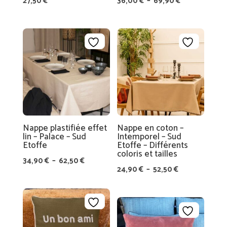
Plage
27,50
€
36,00
€
–
69,90
€
de
prix :
36,00 €
à
69,90 €
Nappe plastifiée effet
Nappe en coton –
lin – Palace – Sud
Intemporel – Sud
Etoffe
Etoffe – Différents
coloris et tailles
Plage
34,90
€
–
62,50
€
Plage
24,90
€
–
52,50
€
de
de
prix :
prix :
34,90 €
24,90 €
à
à
62,50 €