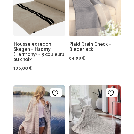
15,60 €
33,90 €
Housse édredon
Plaid Grain Check –
Skagen – Haomy
Biederlack
(Harmony) – 3 couleurs
64,90
€
au choix
106,00
€