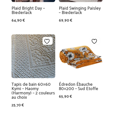
Plaid Bright Day –
Plaid Swinging Paisley
Biederlack
– Biederlack
64,90
€
69,90
€
Tapis de bain 60×60
Édredon Ébauche
Kymi – Haomy
80×200 – Sud Etoffe
(Harmony) – 2 couleurs
65,90
€
au choix
25,70
€