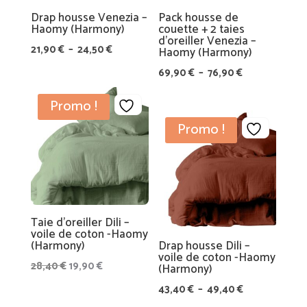
E
T
Drap housse Venezia –
Pack housse de
S
Haomy (Harmony)
couette + 2 taies
d’oreiller Venezia –
Plage
21,90
€
–
24,50
€
Haomy (Harmony)
ID
de
É
Plage
69,90
€
–
76,90
€
prix :
E
de
21,90 €
Promo !
S
prix :
à
C
69,90 €
Promo !
24,50 €
A
à
D
76,90 €
E
A
U
Taie d’oreiller Dili –
voile de coton -Haomy
(Harmony)
Drap housse Dili –
A
voile de coton -Haomy
M
Le
Le
28,40
€
19,90
€
(Harmony)
BI
prix
prix
Plage
43,40
€
–
49,40
€
A
initial
actuel
de