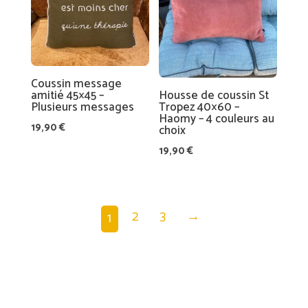
52,50 €
Coussin message
amitié 45×45 –
Housse de coussin St
Plusieurs messages
Tropez 40×60 –
Haomy – 4 couleurs au
19,90
€
choix
19,90
€
2
3
→
1