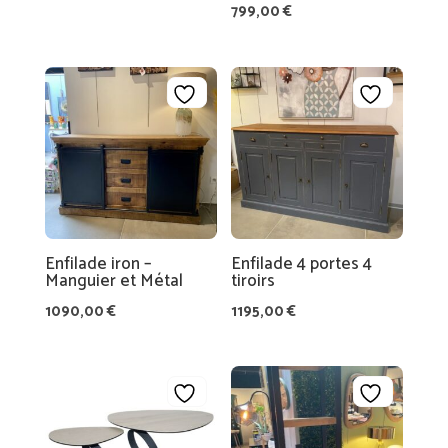
de
799,00
€
prix :
2099,00 €
à
2269,00 €
Enfilade iron –
Enfilade 4 portes 4
Manguier et Métal
tiroirs
1090,00
€
1195,00
€