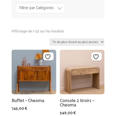
R
A
Filtrer par Catégories
TI
O
N
Trié
Affichage de 1–32 sur 114 résultats
du
LI
plus
N
récent
G
au
E
plus
D
ancien
E
M
AI
L
S
E
Buffet – Cheoma
Console 2 tiroirs –
O
M
Cheoma
N
A
745,00
€
549,00
€
G