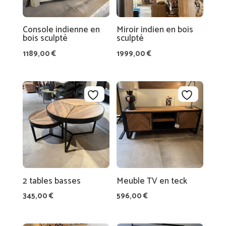
S
U
R-
Console indienne en
Miroir indien en bois
bois sculpté
sculpté
M
1189,00
€
1999,00
€
E
S
U
R
E
2 tables basses
Meuble TV en teck
345,00
€
596,00
€