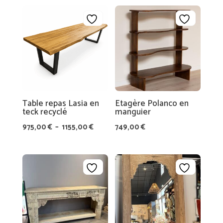
N
C
E
S
C
A
R
Table repas Lasia en
Etagère Polanco en
T
teck recyclé
manguier
E
Plage
975,00
€
–
1155,00
€
749,00
€
C
de
A
prix :
D
975,00 €
E
à
A
1155,00 €
U