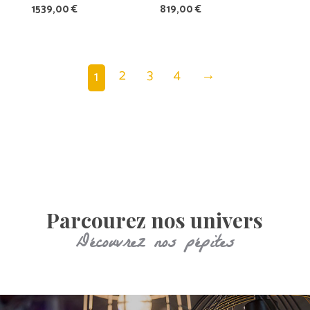
1539,00
€
819,00
€
2
3
4
→
1
Parcourez nos univers
Découvrez nos pépites