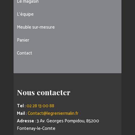
Le magasin
L’équipe
Meuble sur-mesure
Panier
Contact
Nous contacter
Tel
:
02 28 13 00 88
Mail
:
Contact@legreniermalin.fr
Adresse
: 3 Av. Georges Pompidou, 85200
Fontenay-le-Comte