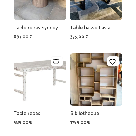
E
T
S
ID
Table repas Sydney
Table basse Lasia
É
897,00
€
375,00
€
E
S
C
A
D
E
A
U
A
Table repas
Bibliothèque
M
585,00
€
1795,00
€
BI
A