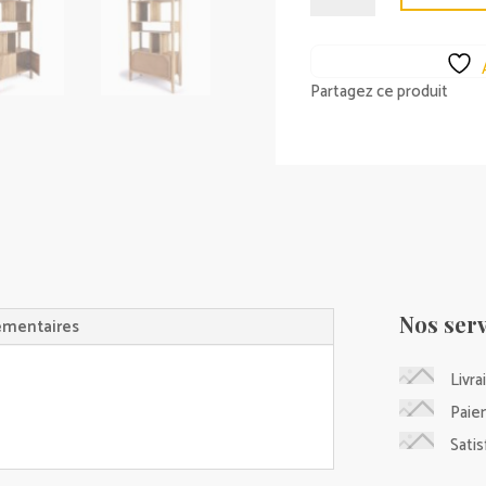
Bibliothèque
Itarsi
-
Partagez ce produit
Athezza
Nos serv
émentaires
Livra
Paie
Sati