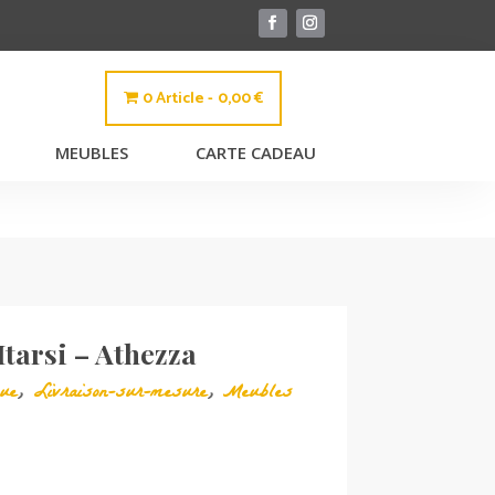
0 Article
0,00 €
MEUBLES
CARTE CADEAU
Itarsi – Athezza
que
,
Livraison-sur-mesure
,
Meubles