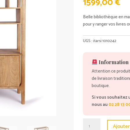
1599,00
€
Belle bibliothèque en ma
pour y ranger vos livres 
UGS :
itarsi 1010242
Information 
Attention ce produit
de livraison traditio
boutique.
Si vous souhaitez 
nous au
02 28 13 0
quantité
Ajouter
de