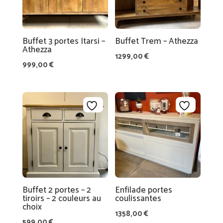
A
A
R
SI
T
N
Buffet 3 portes Itarsi –
Buffet Trem – Athezza
D
Athezza
1299,00
€
E
L’
999,00
€
L
É
A
Q
T
UI
A
P
B
E
L
E
C
O
A
N
S
T
Buffet 2 portes – 2
Enfilade portes
tiroirs – 2 couleurs au
coulissantes
SI
A
choix
S
1358,00
€
C
599,00
€