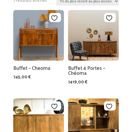
Trié
R
7 résultats affichés
du
A
plus
TI
récent
O
au
N
plus
ancien
LI
N
G
Buffet – Cheoma
Buffet 4 Portes –
E
Chéoma
D
745,00
€
1419,00
€
E
M
AI
L
S
E
O
M
N
A
G