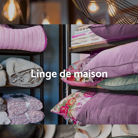
S
U
R-
M
E
S
U
R
E
Linge de maison