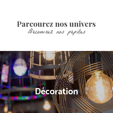
N
C
E
Parcourez nos univers
S
Découvrez nos pépites
C
A
R
T
E
C
A
D
Décoration
E
A
U