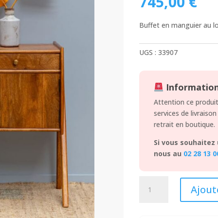
745,00
€
Buffet en manguier au l
UGS :
33907
Information 
Attention ce produit
services de livraison
retrait en boutique.
Si vous souhaitez 
nous au
02 28 13 0
quantité
Ajout
de
Buffet
-