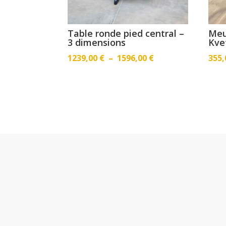
Table ronde pied central –
Meu
3 dimensions
Kve
Plage
1239,00
€
–
1596,00
€
355
de
prix :
1239,00 €
à
1596,00 €