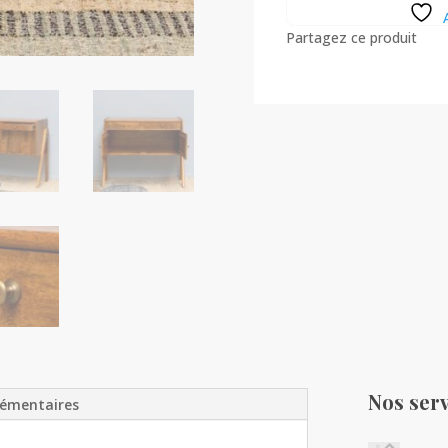
Cheoma
Partagez ce produit
Nos serv
lémentaires