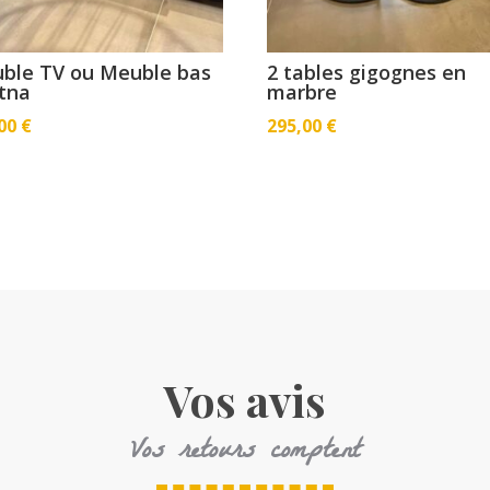
ble TV ou Meuble bas
2 tables gigognes en
tna
marbre
,00
€
295,00
€
Vos avis
Vos retours comptent