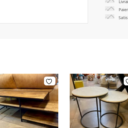
Livr
Paie
Sati