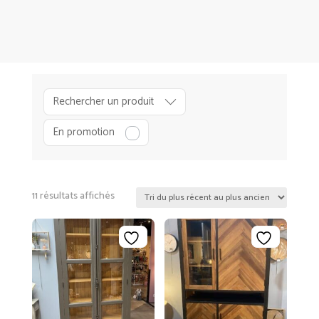
Rechercher un produit
En promotion
Trié
11 résultats affichés
du
plus
D
récent
É
au
C
plus
O
ancien