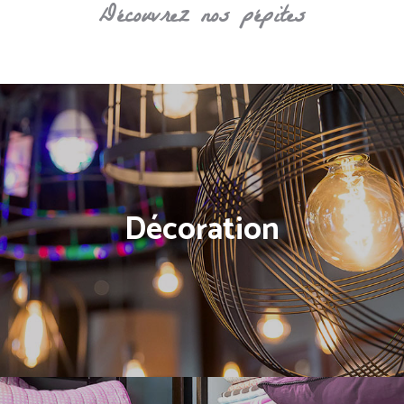
S
Découvrez nos pépites
U
R-
M
E
S
U
R
E
Décoration