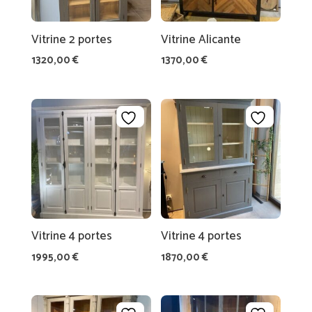
R
A
TI
Vitrine 2 portes
Vitrine Alicante
O
1320,00
€
1370,00
€
N
LI
N
G
E
D
E
M
AI
Vitrine 4 portes
Vitrine 4 portes
L
S
E
1995,00
€
1870,00
€
O
M
N
A
G