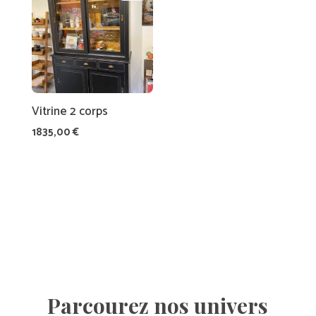
N
C
E
S
C
Vitrine 2 corps
A
1835,00
€
R
T
E
C
A
D
E
A
U
Parcourez nos univers