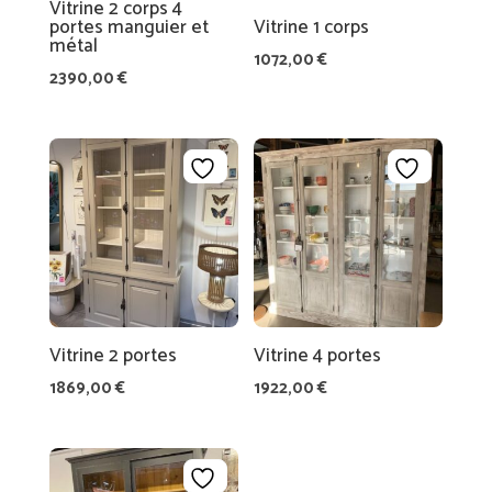
E
Vitrine 2 corps 4
T
portes manguier et
Vitrine 1 corps
S
métal
1072,00
€
2390,00
€
ID
É
E
S
C
A
D
E
A
U
Vitrine 2 portes
Vitrine 4 portes
1869,00
€
1922,00
€
A
M
BI
A