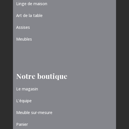
Linge de maison
Art de la table
Assises
Meubles
Notre boutique
Le magasin
L’équipe
Meuble sur-mesure
Panier