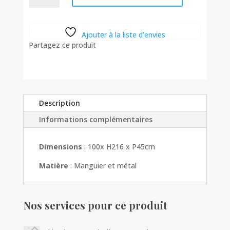
Vitrine
Firenze
2portes
Ajouter à la liste d’envies
-
Partagez ce produit
Manguier
et
métal
Description
Informations complémentaires
Dimensions
: 100x H216 x P45cm
Matière
: Manguier et métal
Nos services pour ce produit