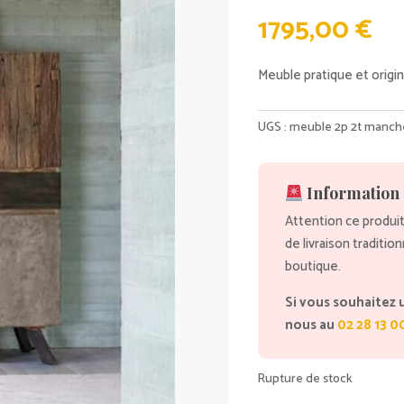
1795,00
€
Meuble pratique et origin
UGS :
meuble 2p 2t manch
Information 
Attention ce produit
de livraison traditio
boutique.
Si vous souhaitez 
nous au
02 28 13 0
Rupture de stock