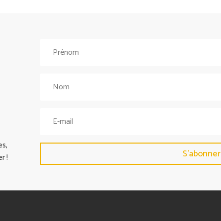
es,
S'abonner
r !