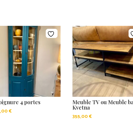
oignure 4 portes
Meuble TV ou Meuble b
Kvetna
0,00
€
355,00
€