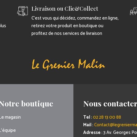
Livraison ou Clic&Collect
C’est vous qui décidez, commandez en ligne,
plus
retirez votre produit en boutique ou
profitez de nos services de livraison
Notre boutique
Nous contacte
Le magasin
Tel
:
02 28 13 00 88
Mail
:
Contact@legreniermal
L’équipe
Adresse
: 3 Av. Georges 