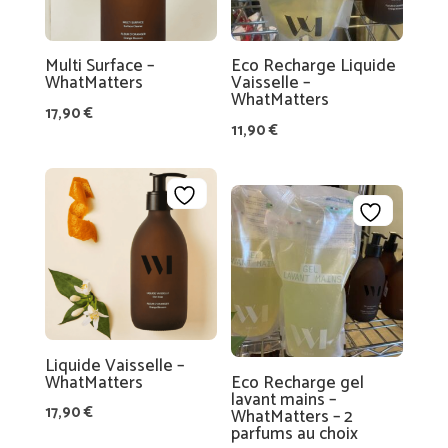
E
T
S
Multi Surface –
Eco Recharge Liquide
ID
WhatMatters
Vaisselle –
WhatMatters
É
17,90
€
11,90
€
E
S
C
A
D
E
A
U
A
Liquide Vaisselle –
WhatMatters
Eco Recharge gel
M
lavant mains –
17,90
€
BI
WhatMatters – 2
parfums au choix
A