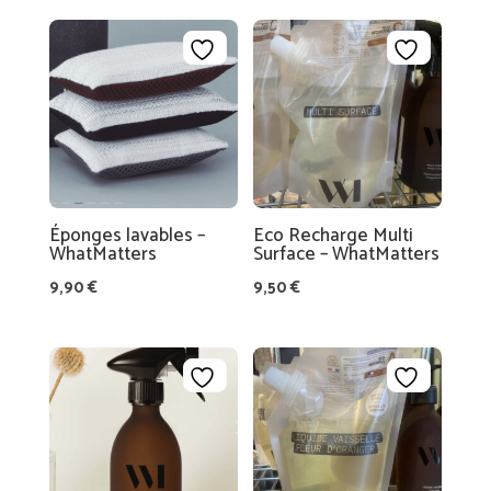
A
A
R
SI
T
N
D
E
L’
L
É
A
Q
T
UI
Éponges lavables –
Eco Recharge Multi
A
P
WhatMatters
Surface – WhatMatters
B
E
9,90
€
9,50
€
L
E
C
O
A
N
S
T
SI
A
S
C