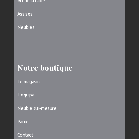
Art de la table
Assises
Meubles
Notre boutique
Le magasin
L’équipe
Meuble sur-mesure
Panier
Contact