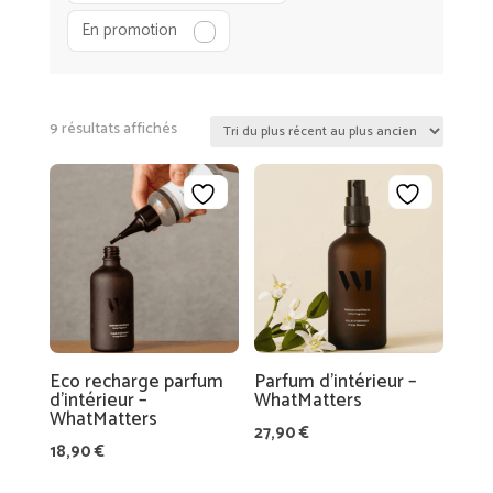
R
En promotion
A
TI
O
N
Trié
9 résultats affichés
du
LI
plus
N
récent
G
au
E
plus
D
ancien
E
M
AI
L
Eco recharge parfum
Parfum d’intérieur –
d’intérieur –
WhatMatters
S
E
WhatMatters
O
M
27,90
€
18,90
€
N
A
G