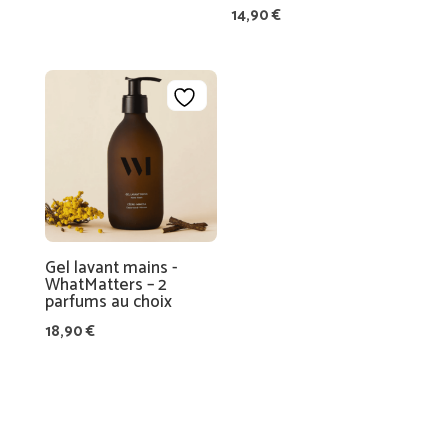
14,90
€
N
C
E
S
C
A
R
T
E
Gel lavant mains -
C
WhatMatters – 2
A
parfums au choix
D
18,90
€
E
A
U