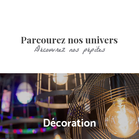
S
U
R-
M
E
Parcourez nos univers
S
Découvrez nos pépites
U
R
E
Décoration