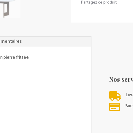
Partagez ce produit
-
2
COULEURS
DE
PLATEAU
émentaires
AU
CHOIX
n pierre frittée
Nos serv

Liv

Paie