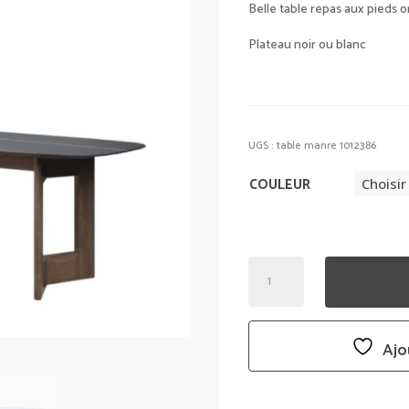
Belle table repas aux pieds o
Plateau noir ou blanc
UGS :
table manre 1012386
COULEUR
QUANTITÉ
DE
TABLE
REPAS
Ajo
MANRE
-
ATHEZZA