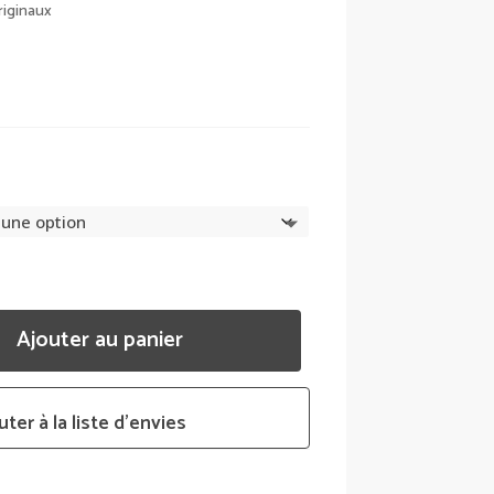
PRIX :
riginaux
2099,00 €
À
2269,00 €
Ajouter au panier
uter à la liste d’envies