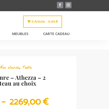
0 Article
0,00 €
MEUBLES
CARTE CADEAU
Non classé
,
Table
nre – Athezza – 2
teau au choix
PLAGE
–
2269,00
€
DE