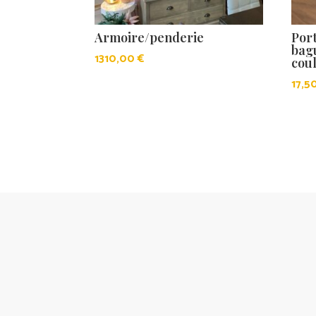
Armoire/penderie
Port
bag
1310,00
€
cou
17,5