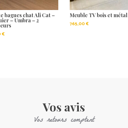
e bagues chat Ali Cat –
Meuble TV bois et métal
uier – Umbra – 2
765,00
€
leurs
0
€
Vos avis
Vos retours comptent