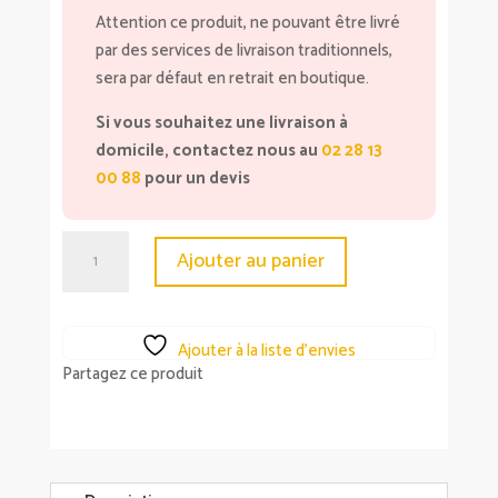
Attention ce produit, ne pouvant être livré
par des services de livraison traditionnels,
sera par défaut en retrait en boutique.
Si vous souhaitez une livraison à
domicile, contactez nous au
02 28 13
00 88
pour un devis
quantité
Ajouter au panier
de
Meuble
bahut
Ajouter à la liste d’envies
-
Partagez ce produit
Enfilade