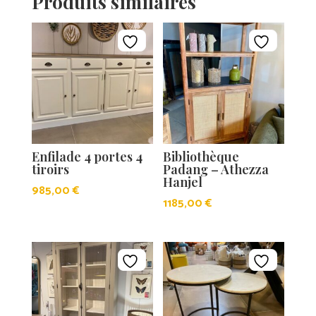
Produits similaires
Enfilade 4 portes 4
Bibliothèque
tiroirs
Padang – Athezza
Hanjel
985,00
€
1185,00
€