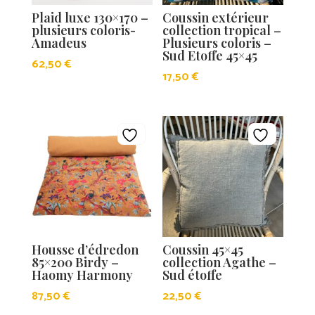
Plaid luxe 130×170 –
Coussin extérieur
plusieurs coloris-
collection tropical –
Amadeus
Plusieurs coloris –
Sud Etoffe 45×45
62,50
€
17,50
€
Housse d’édredon
Coussin 45×45
85×200 Birdy –
collection Agathe –
Haomy Harmony
Sud étoffe
87,50
€
22,50
€