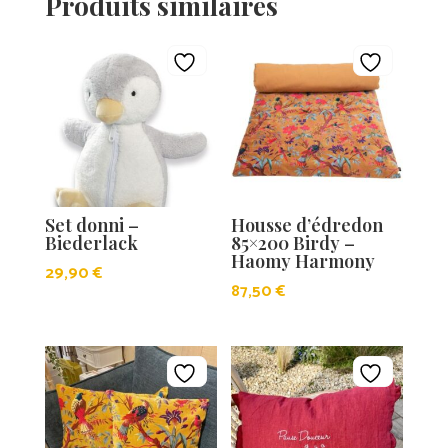
Produits similaires
Set donni –
Housse d’édredon
Biederlack
85×200 Birdy –
Haomy Harmony
29,90
€
87,50
€