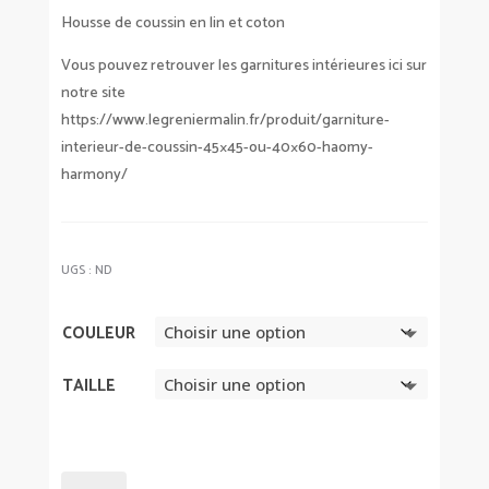
PRIX :
16,90 
Housse de coussin en lin et coton
À
Vous pouvez retrouver les garnitures intérieures ici sur
20,40
notre site
https://www.legreniermalin.fr/produit/garniture-
interieur-de-coussin-45×45-ou-40×60-haomy-
harmony/
UGS :
ND
COULEUR
TAILLE
QUANTITÉ