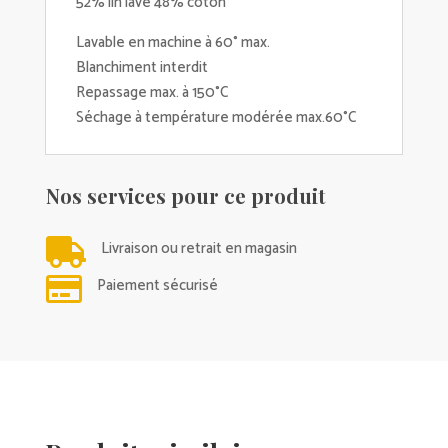
52% lin lavé 48% coton
Lavable en machine à 60° max.
Blanchiment interdit
Repassage max. à 150°C
Séchage à température modérée max.60°C
Nos services pour ce produit

Livraison ou retrait en magasin

Paiement sécurisé