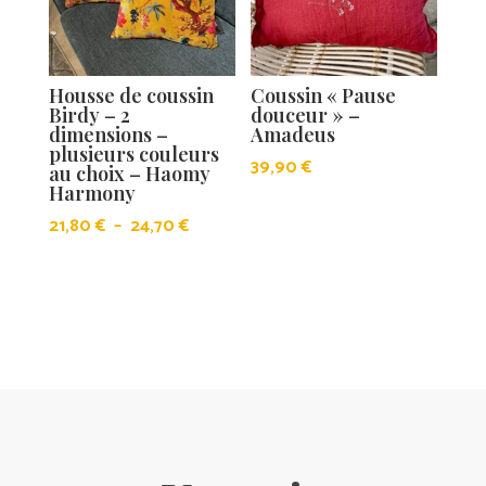
Housse de coussin
Coussin « Pause
Birdy – 2
douceur » –
dimensions –
Amadeus
plusieurs couleurs
39,90
€
au choix – Haomy
Harmony
Plage
21,80
€
–
24,70
€
de
prix :
21,80 €
à
24,70 €