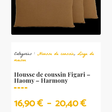
Catégories :
Housse de coussin
,
Linge de
maison
Housse de coussin Figari –
Haomy – Harmony
PLAG
16,90
€
–
20,40
€
DE