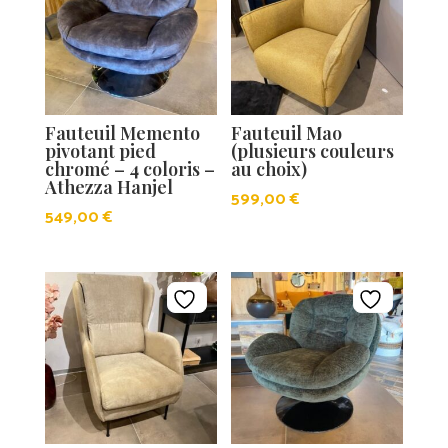
Fauteuil Memento
Fauteuil Mao
pivotant pied
(plusieurs couleurs
chromé – 4 coloris –
au choix)
Athezza Hanjel
599,00
€
549,00
€