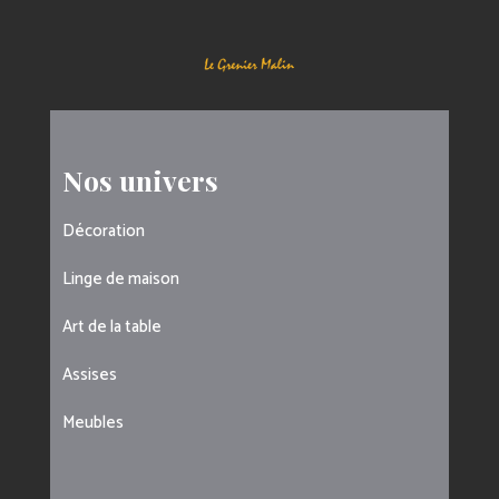
Nos univers
Décoration
Linge de maison
Art de la table
Assises
Meubles