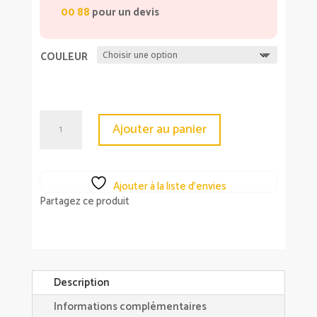
00 88
pour un devis
COULEUR
quantité
Ajouter au panier
de
Fauteuil
Bryne
Ajouter à la liste d’envies
Partagez ce produit
Description
Informations complémentaires