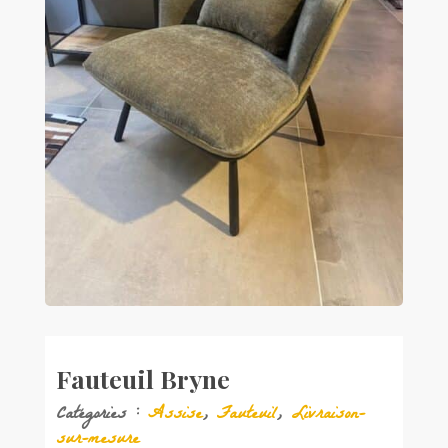
Fauteuil Bryne
Catégories :
Assise
,
Fauteuil
,
Livraison-
sur-mesure