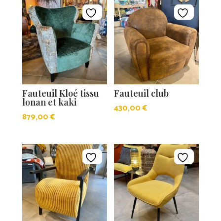
Fauteuil Kloé tissu
Fauteuil club
lonan et kaki
430,00
€
879,00
€