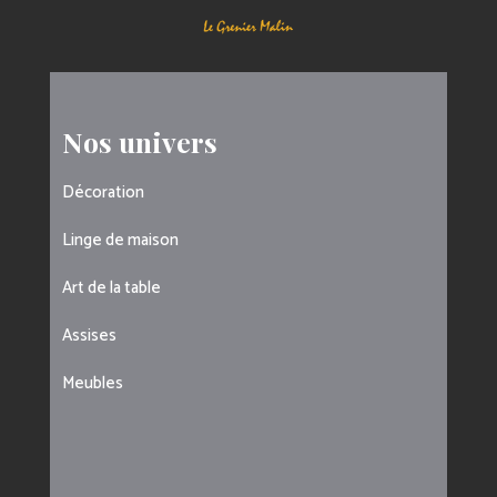
Nos univers
Décoration
Linge de maison
Art de la table
Assises
Meubles