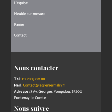
L’équipe
Meuble sur-mesure
Panier
Contact
Nous contacter
Tel
:
02 28 13 00 88
Mail
:
Contact@legreniermalin.fr
Adresse
: 3 Av. Georges Pompidou, 85200
Fontenay-le-Comte
Nous suivre