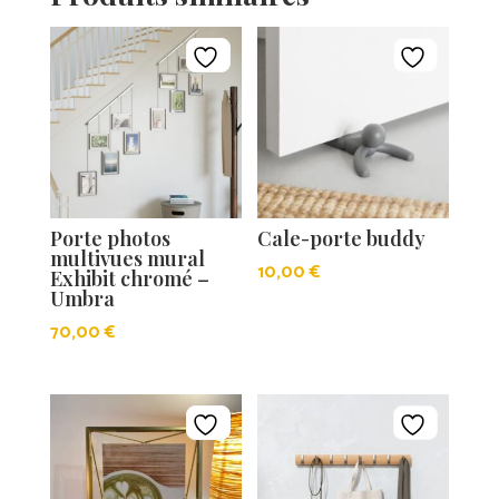
Porte photos
Cale-porte buddy
multivues mural
10,00
€
Exhibit chromé –
Umbra
70,00
€