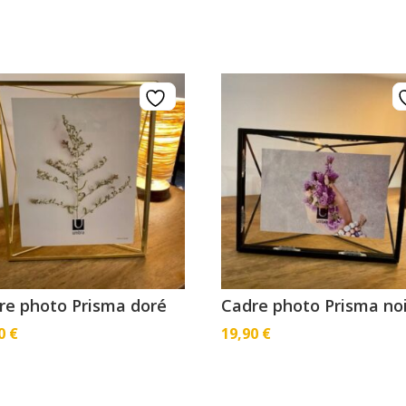
re photo Prisma doré
Cadre photo Prisma no
50
€
19,90
€