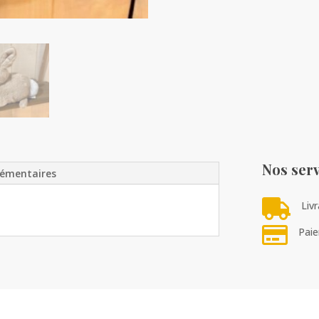
Nos serv
lémentaires

Liv

Paie