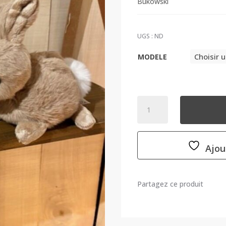
Bukowski
UGS :
ND
MODELE
QUANTITÉ
DE
PELUCHES
ZEUS
Ajou
ET
HERA
-
BUKOWSKI
Partagez ce produit