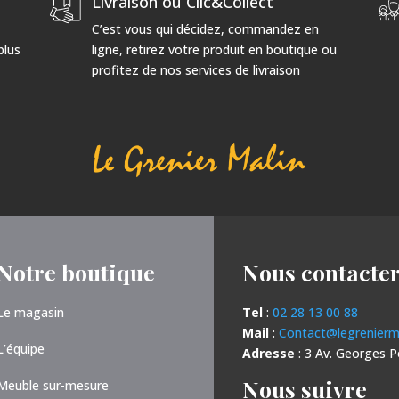
Livraison ou Clic&Collect
C’est vous qui décidez, commandez en
plus
ligne, retirez votre produit en boutique ou
profitez de nos services de livraison
Notre boutique
Nous contacte
Le magasin
Tel
:
02 28 13 00 88
Mail
:
Contact@legrenierma
L’équipe
Adresse
: 3 Av. Georges 
Nous suivre
Meuble sur-mesure