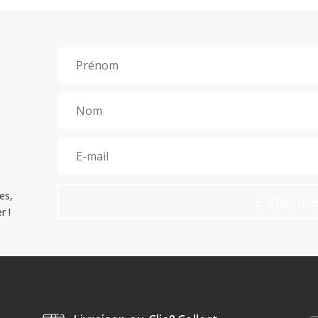
es,
S'abonne
r !