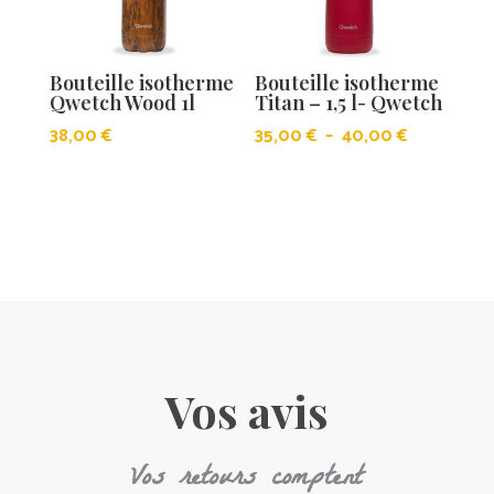
Bouteille isotherme
Bouteille isotherme
Qwetch Wood 1l
Titan – 1,5 l- Qwetch
Plage
38,00
€
35,00
€
–
40,00
€
de
prix :
35,00 €
à
40,00 €
Vos avis
Vos retours comptent