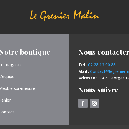
Notre boutique
Nous contacte
Le magasin
Tel
:
02 28 13 00 88
Mail
:
Contact@legrenierma
L’équipe
Adresse
: 3 Av. Georges 
Nous suivre
Meuble sur-mesure
Panier
Contact