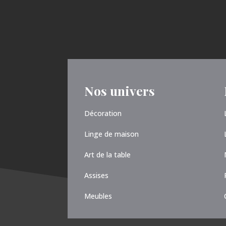
Nos univers
Décoration
Linge de maison
Art de la table
Assises
Meubles