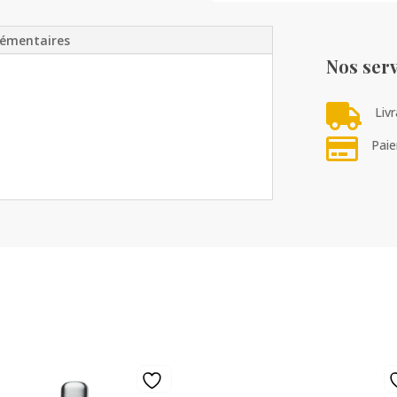
lémentaires
Nos serv

Liv

Paie