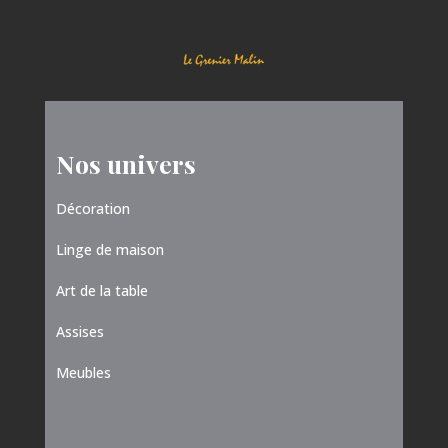
Nos univers
Décoration
Linge de maison
Art de la table
Assises
Meubles