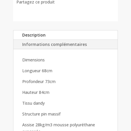
-
Partagez ce produit
plusieurs
choix
de
tissus
Description
Informations complémentaires
Dimensions
Longueur 68cm
Profondeur 73cm
Hauteur 84cm
Tissu dandy
Structure pin massif
Assise 28kg/m3 mousse polyuréthane