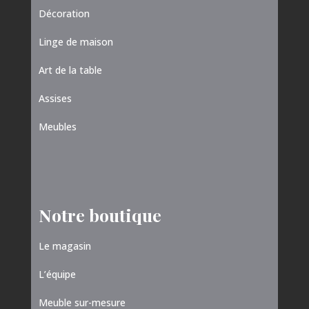
Décoration
Linge de maison
Art de la table
Assises
Meubles
Notre boutique
Le magasin
L’équipe
Meuble sur-mesure