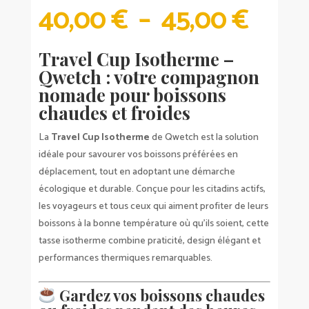
PLA
40,00
€
–
45,00
€
DE
PRIX 
Travel Cup Isotherme –
40,0
Qwetch : votre compagnon
À
nomade pour boissons
45,0
chaudes et froides
La
Travel Cup Isotherme
de Qwetch est la solution
idéale pour savourer vos boissons préférées en
déplacement, tout en adoptant une démarche
écologique et durable. Conçue pour les citadins actifs,
les voyageurs et tous ceux qui aiment profiter de leurs
boissons à la bonne température où qu’ils soient, cette
tasse isotherme combine praticité, design élégant et
performances thermiques remarquables.
Gardez vos boissons chaudes