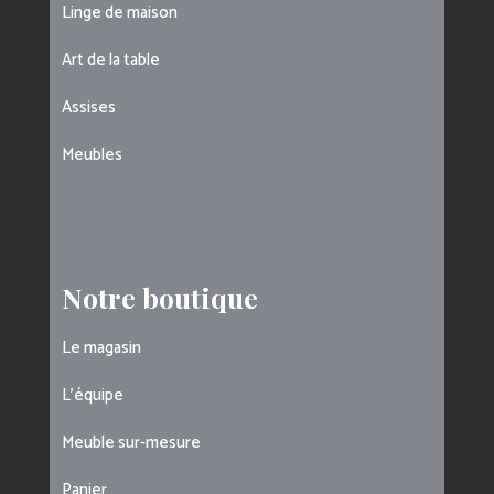
Linge de maison
Art de la table
Assises
Meubles
Notre boutique
Le magasin
L’équipe
Meuble sur-mesure
Panier