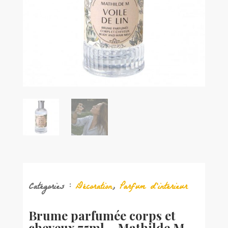
Catégories :
Décoration
,
Parfum d'intérieur
Brume parfumée corps et
cheveux 75ml – Mathilde M