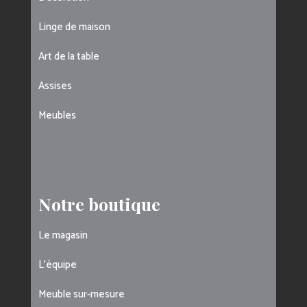
Linge de maison
Art de la table
Assises
Meubles
Notre boutique
Le magasin
L’équipe
Meuble sur-mesure