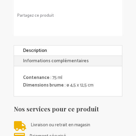
-
MATHILDE
M
Partagez ce produit
Description
Informations complémentaires
Contenance
: 75 ml
Dimensions brume
: ø 4,5 x 12,5 cm
Nos services pour ce produit

Livraison ou retrait en magasin