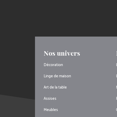
Nos univers
Décoration
Linge de maison
Art de la table
Assises
Meubles