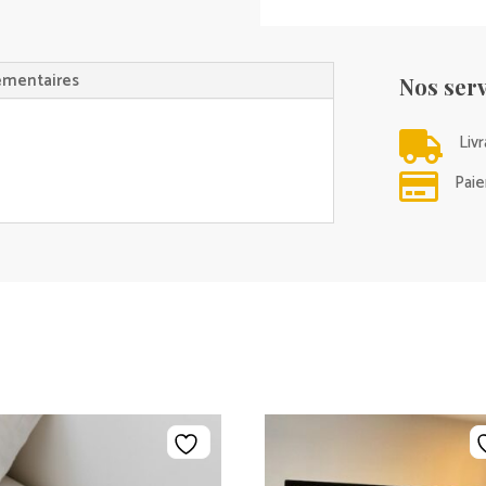
émentaires
Nos serv

Liv

Paie