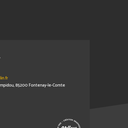
r
in.fr
Pompidou, 85200 Fontenay-le-Comte