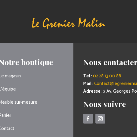
Notre boutique
Nous contacte
Le magasin
Tel
:
02 28 13 00 88
Mail
:
Contact@legreniermal
L’équipe
Adresse
: 3 Av. Georges 
Meuble sur-mesure
Nous suivre
Panier
Contact