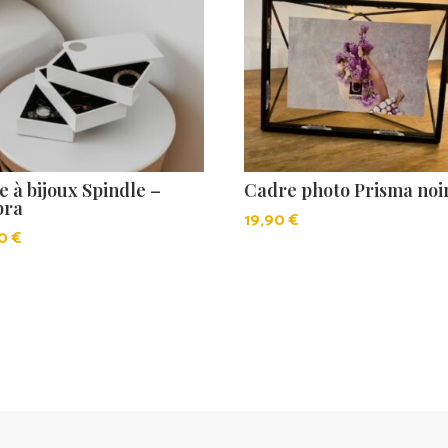
e à bijoux Spindle –
Cadre photo Prisma noi
bra
19,90
€
90
€