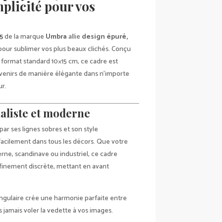
mplicité pour vos
5
de la marque
Umbra
allie
design épuré,
our sublimer vos plus beaux clichés. Conçu
u format standard 10×15 cm, ce cadre est
uvenirs de manière élégante dans n’importe
ur.
aliste et moderne
par ses lignes sobres et son style
facilement dans tous les décors. Que votre
erne, scandinave ou industriel, ce cadre
finement discrète, mettant en avant
angulaire crée une harmonie parfaite entre
s jamais voler la vedette à vos images.