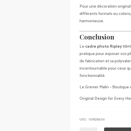
Pour une décoration original
différents formats ou colori
harmonieuse.
Conclusion
Le
cadre photo Ripley 10×
pratique pour exposer vos ph
de fabrication et sa polyvale
incontournable pour ceux qui
fonctionnalité.
Le Grenier Malin – Boutique
Original Design for Every H
UGS :
1018384101
QUANTITÉ