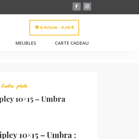
0 Article
0,00 €
MEUBLES
CARTE CADEAU
,
Cadre photo
pley 10×15 – Umbra
pley 10×15 – Umbra :