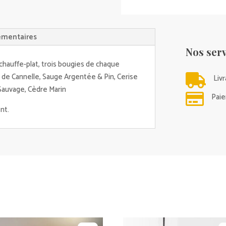
CANDLE
émentaires
Nos serv
chauffe-plat, trois bougies de chaque
 de Cannelle, Sauge Argentée & Pin, Cerise

Liv
Sauvage, Cèdre Marin

Paie
nt.