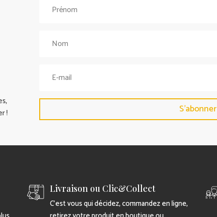
es,
S'abonner
r !
Livraison ou Clic&Collect
C’est vous qui décidez, commandez en ligne,
plus
retirez votre produit en boutique ou