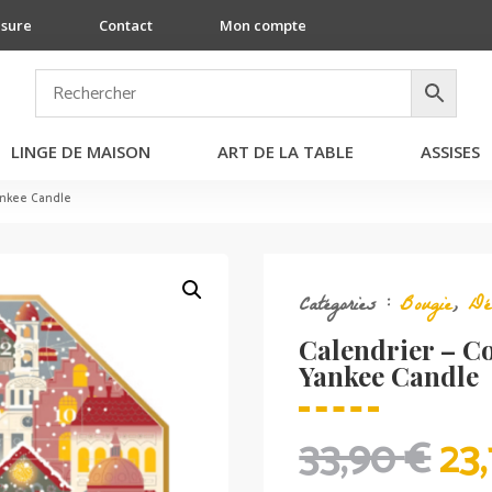
esure
Contact
Mon compte
LINGE DE MAISON
ART DE LA TABLE
ASSISES
Yankee Candle
Catégories :
Bougie
,
Déc
Calendrier – Co
Yankee Candle
LE
33,90
€
23
PR