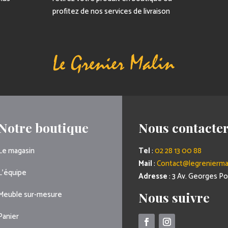
profitez de nos services de livraison
Notre boutique
Nous contacte
Le magasin
Tel
:
02 28 13 00 88
Mail
:
Contact@legreniermal
L’équipe
Adresse
: 3 Av. Georges 
Meuble sur-mesure
Nous suivre
Panier