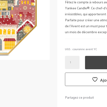
IN
Fêtez le compte à rebours a
ÉT
Yankee Candle®. Ce chef-d’œ
33,
irrésistibles, qui apporteront
Parfaite pour créer une atm
de l’Avent est un must pour
un mois de décembre except
UGS :
couronne avent YC
QUANTITÉ
DE
CALENDRIER
-
Ajo
COURONNE
DE
L'AVENT
Partagez ce produit
-
YANKEE