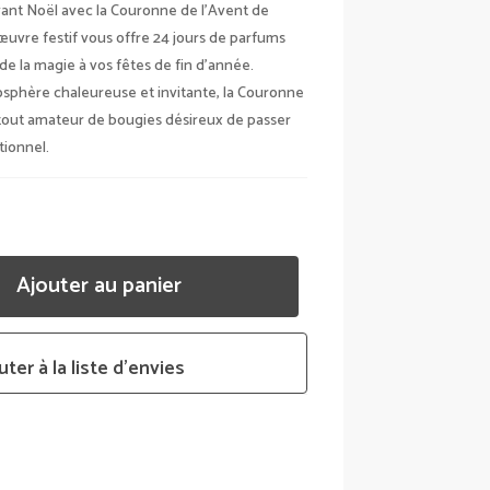
ITIAL
ACTUEL
vant Noël avec la Couronne de l’Avent de
AIT :
EST :
uvre festif vous offre 24 jours de parfums
90 €.
23,70 €.
 de la magie à vos fêtes de fin d’année.
osphère chaleureuse et invitante, la Couronne
 tout amateur de bougies désireux de passer
ionnel.
Ajouter au panier
uter à la liste d’envies