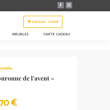
0 Article
0,00 €
MEUBLES
CARTE CADEAU
oration
uronne de l’avent –
LE
,70
€
IX
PRIX