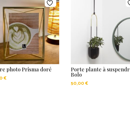
re photo Prisma doré
Porte plante à suspend
Bolo
00
€
50,00
€