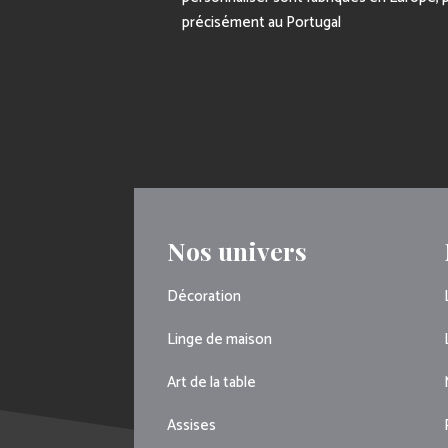
précisément au Portugal
Nos univers
Décoration
Linge de maison
Art de la table
Assises