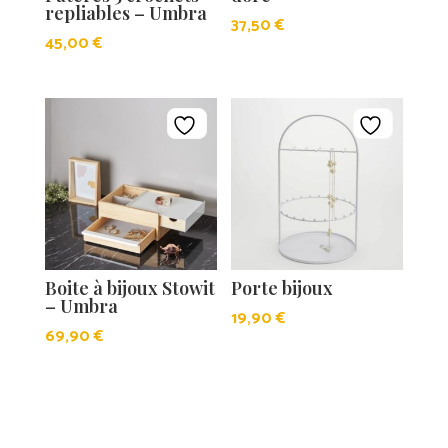
repliables – Umbra
37,50
€
45,00
€
Boite à bijoux Stowit
Porte bijoux
– Umbra
19,90
€
69,90
€