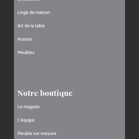
Linge de maison
Art de la table
Assises
Meubles
Notre boutique
Le magasin
L’équipe
Meuble sur-mesure