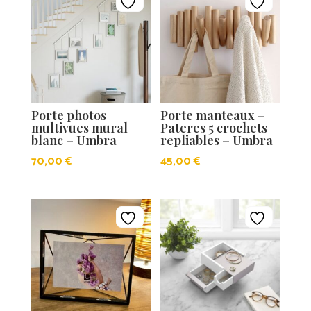
Porte photos
Porte manteaux –
multivues mural
Pateres 5 crochets
blanc – Umbra
repliables – Umbra
70,00
€
45,00
€