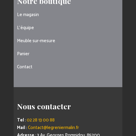
Notre boutique
Le magasin
L’équipe
Meuble sur-mesure
Panier
Contact
Nous contacter
Tel
:
02 28 13 00 88
Mail
:
Contact@legreniermalin.fr
Adresse
: 3 Av. Georges Pompidou, 85200