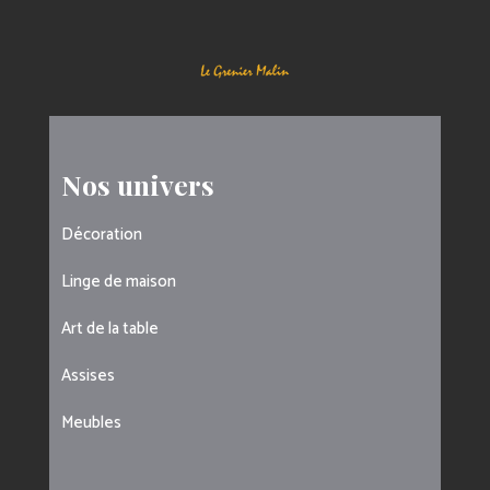
Nos univers
Décoration
Linge de maison
Art de la table
Assises
Meubles