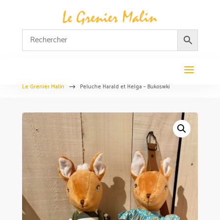
Le Grenier Malin
Peluche Harald et Helga – Bukoswki
$