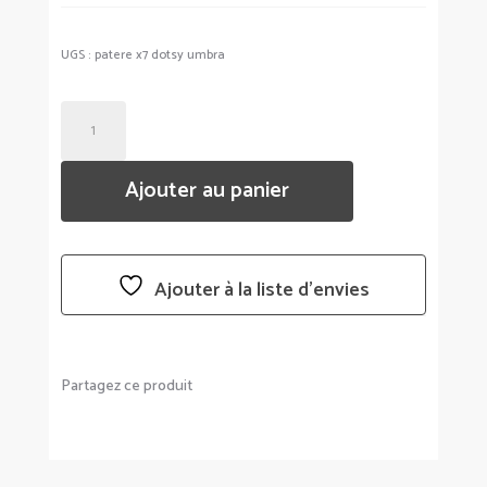
UGS :
patere x7 dotsy umbra
QUANTITÉ
DE
PORTE
Ajouter au panier
MANTEAUX
X7
DOTSY
-
Ajouter à la liste d’envies
UMBRA
Partagez ce produit