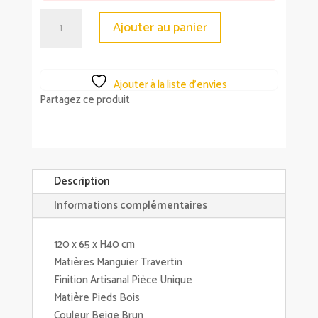
quantité
Ajouter au panier
de
Table
basse
Ajouter à la liste d’envies
Aydin
Partagez ce produit
en
traverin
-
Athezza
Description
Informations complémentaires
120 x 65 x H40 cm
Matières Manguier Travertin
Finition Artisanal Pièce Unique
Matière Pieds Bois
Couleur Beige Brun