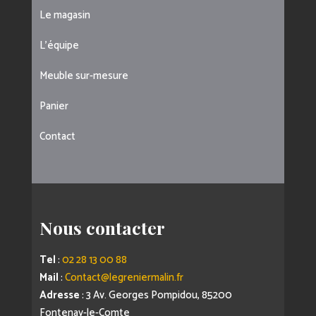
Le magasin
L’équipe
Meuble sur-mesure
Panier
Contact
Nous contacter
Tel
:
02 28 13 00 88
Mail
:
Contact@legreniermalin.fr
Adresse
: 3 Av. Georges Pompidou, 85200
Fontenay-le-Comte