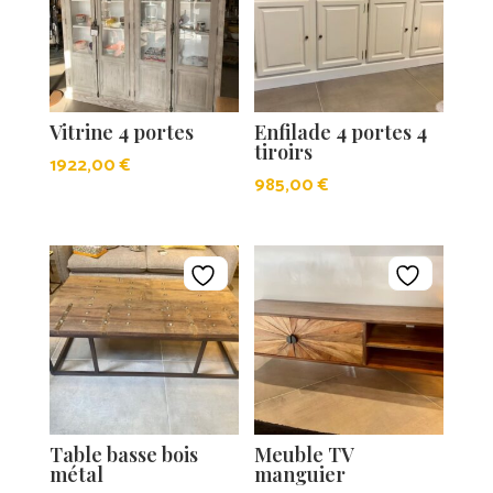
Vitrine 4 portes
Enfilade 4 portes 4
tiroirs
1922,00
€
985,00
€
Table basse bois
Meuble TV
métal
manguier