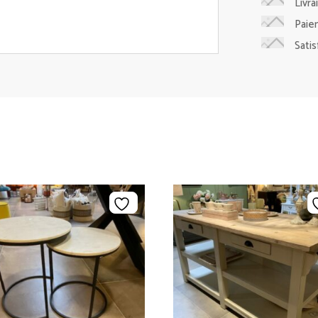
Livra
Paie
Sati