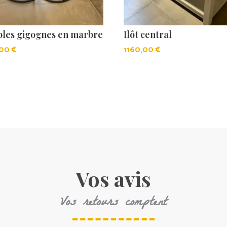
ables gigognes en marbre
Ilôt central
,00
€
1160,00
€
Vos avis
Vos retours comptent