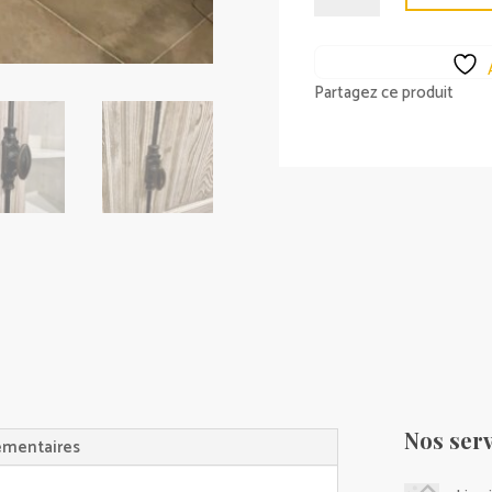
Vitrine
4
portes
Partagez ce produit
Nos serv
émentaires