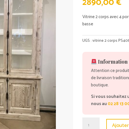
2890,00
€
Vitrine 2 corps avec 4 por
basse
UGS :
vitrine 2 corps PS40
Information 
Attention ce produit
de livraison traditio
boutique.
Si vous souhaitez 
nous au
02 28 13 0
quantité
Ajouter
de