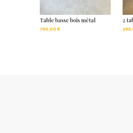
Table basse bois métal
2 t
790,00
€
295