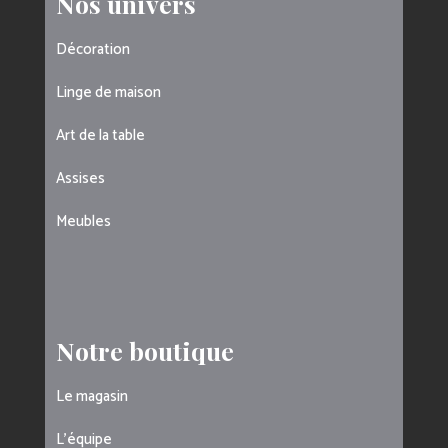
Nos univers
Décoration
Linge de maison
Art de la table
Assises
Meubles
Notre boutique
Le magasin
L’équipe