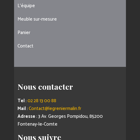
L’équipe
Meuble sur-mesure
Panier
Contact
Nous contacter
Tel
:
02 28 13 00 88
Mail
:
Contact@legreniermalin.fr
Adresse
: 3 Av. Georges Pompidou, 85200
Fontenay-le-Comte
Nous suivre