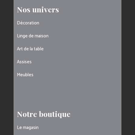
Nos univers
Décoration
Linge de maison
Art de la table
Assises
Meubles
Notre boutique
Le magasin