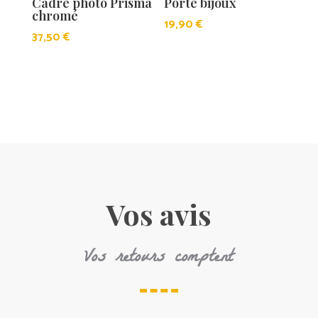
Cadre photo Prisma
Porte bijoux
chromé
19,90
€
37,50
€
Vos avis
Vos retours comptent