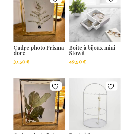
Cadre photo Prisma
Boite à bijoux mini
doré
Stowit
37,50
€
49,50
€