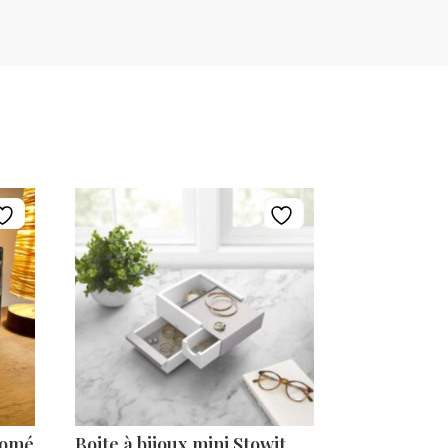
romé
Boite à bijoux mini Stowit