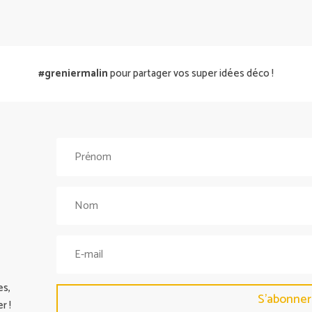
#greniermalin
pour partager vos super idées déco !
es,
S'abonner
r !