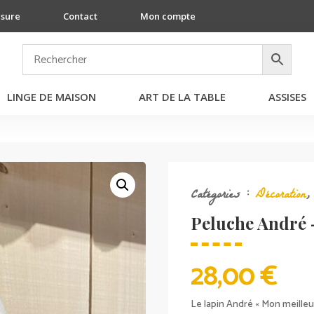
esure
Contact
Mon compte
LINGE DE MAISON
ART DE LA TABLE
ASSISES
Catégories :
Décoration
Peluche André 
28,00
€
Le lapin André « Mon meille