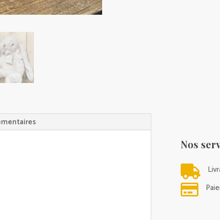
émentaires
Nos serv

Liv

Paie