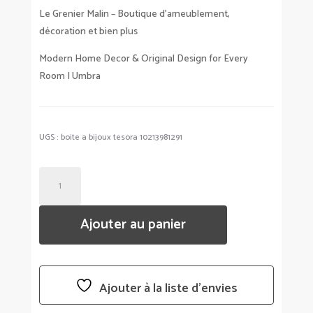
Le Grenier Malin – Boutique d’ameublement,
décoration et bien plus
Modern Home Decor & Original Design for Every
Room | Umbra
UGS :
boite a bijoux tesora 10213981291
QUANTITÉ
DE
BOITE
Ajouter au panier
À
BIJOUX
TESORA
-
Ajouter à la liste d’envies
UMBRA