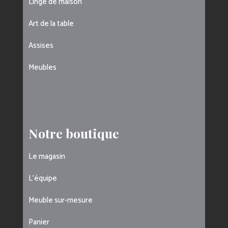
Linge de maison
Art de la table
Assises
Meubles
Notre boutique
Le magasin
L’équipe
Meuble sur-mesure
Panier