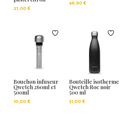
46,90
€
27,00
€
Bouchon infuseur
Bouteille isotherme
Qwetch 260ml et
Qwetch Roc noir
500ml
500 ml
10,00
€
31,00
€