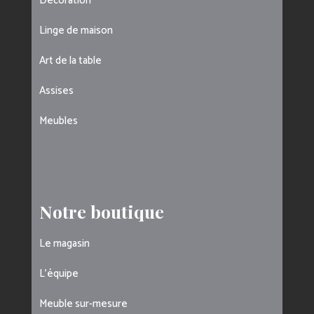
Décoration
Linge de maison
Art de la table
Assises
Meubles
Notre boutique
Le magasin
L’équipe
Meuble sur-mesure