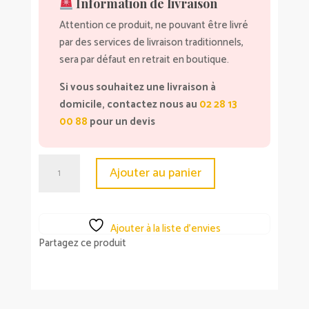
Information de livraison
Attention ce produit, ne pouvant être livré
par des services de livraison traditionnels,
sera par défaut en retrait en boutique.
Si vous souhaitez une livraison à
domicile, contactez nous au
02 28 13
00 88
pour un devis
quantité
Ajouter au panier
de
Canapé
convertible
Ajouter à la liste d’envies
Genius
Partagez ce produit