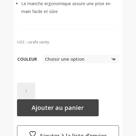
Le manche ergonomique assure une prise en
main facile et sûre
UGS :
carafe vanity
COULEUR
QUANTITÉ
DE
CARAFE
Ajouter au panier
VANITY
-
GUZZINI-
3
COULEURS
Ajouter à la liste d’envies