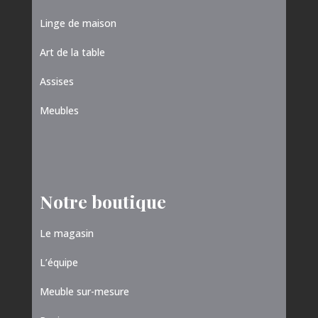
Linge de maison
Art de la table
Assises
Meubles
Notre boutique
Le magasin
L’équipe
Meuble sur-mesure