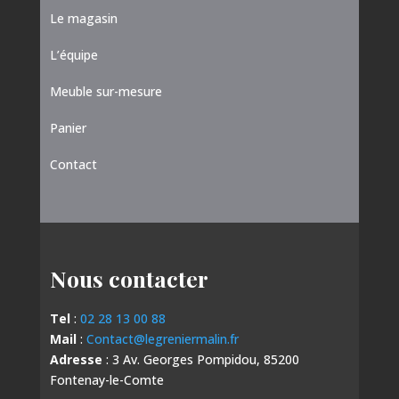
Le magasin
L’équipe
Meuble sur-mesure
Panier
Contact
Nous contacter
Tel
:
02 28 13 00 88
Mail
:
Contact@legreniermalin.fr
Adresse
: 3 Av. Georges Pompidou, 85200
Fontenay-le-Comte