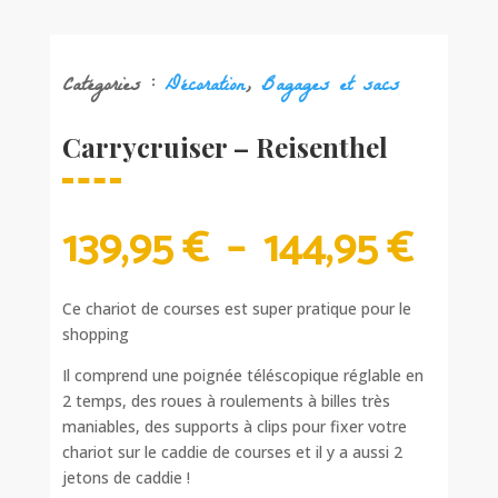
Catégories :
Décoration
,
Bagages et sacs
Carrycruiser – Reisenthel
PLA
139,95
€
–
144,95
€
DE
PRIX
139,
Ce chariot de courses est super pratique pour le
À
shopping
144,
Il comprend une poignée téléscopique réglable en
2 temps, des roues à roulements à billes très
maniables, des supports à clips pour fixer votre
chariot sur le caddie de courses et il y a aussi 2
jetons de caddie !