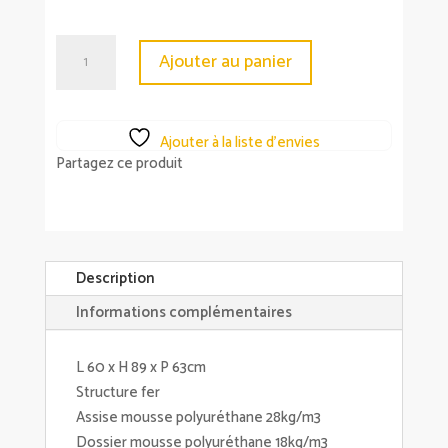
quantité
Ajouter au panier
de
Chaise
Mama
Ajouter à la liste d’envies
avec
Partagez ce produit
accoudoirs
-
4
couleurs
Description
Informations complémentaires
L 60 x H 89 x P 63cm
Structure fer
Assise mousse polyuréthane 28kg/m3
Dossier mousse polyuréthane 18kg/m3