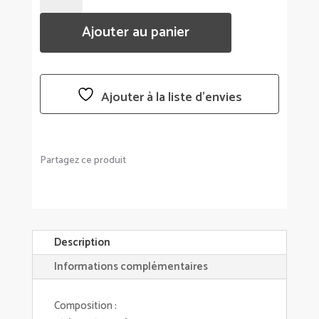
COFFRET
Ajouter au panier
8
THÉS
BIO
DE
Ajouter à la liste d’envies
L'HOSPITALITÉ
-
TERRE
D'OC
Partagez ce produit
Description
Informations complémentaires
Composition :