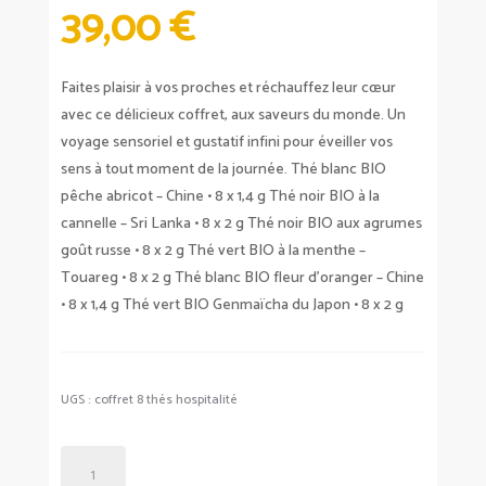
39,00
€
Faites plaisir à vos proches et réchauffez leur cœur
avec ce délicieux coffret, aux saveurs du monde. Un
voyage sensoriel et gustatif infini pour éveiller vos
sens à tout moment de la journée. Thé blanc BIO
pêche abricot – Chine • 8 x 1,4 g Thé noir BIO à la
cannelle – Sri Lanka • 8 x 2 g Thé noir BIO aux agrumes
goût russe • 8 x 2 g Thé vert BIO à la menthe –
Touareg • 8 x 2 g Thé blanc BIO fleur d’oranger – Chine
• 8 x 1,4 g Thé vert BIO Genmaïcha du Japon • 8 x 2 g
UGS :
coffret 8 thés hospitalité
QUANTITÉ
DE