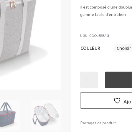
Il est composé d’une doublu
gamme facile d’entretien
UGS :
COOLERBAG
COULEUR
QUANTITÉ
DE
COOLERBAG
-
Ajo
REISENTHEL
Partagez ce produit