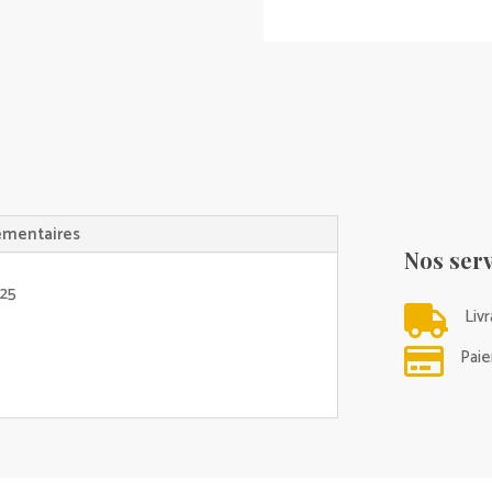
émentaires
Nos serv
 25

Liv

Paie