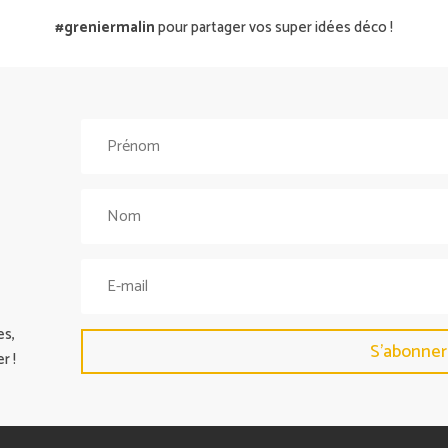
#greniermalin
pour partager vos super idées déco !
es,
S'abonner
r !