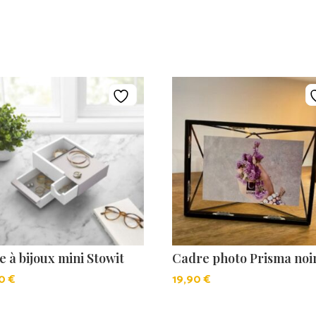
e à bijoux mini Stowit
Cadre photo Prisma noi
50
€
19,90
€