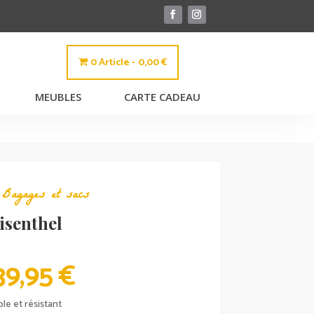
0 Article
0,00 €
MEUBLES
CARTE CADEAU
,
Bagages et sacs
isenthel
PLAGE
39,95
€
DE
PRIX :
le et résistant