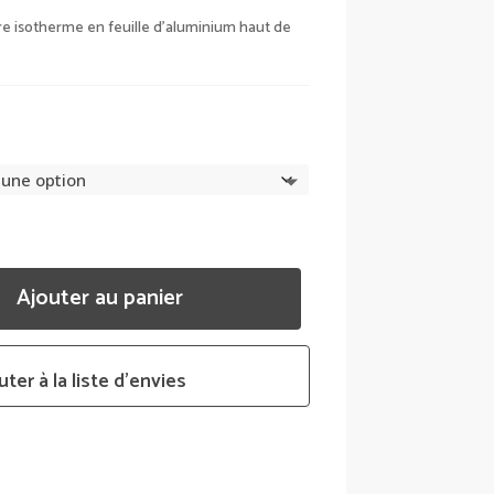
32,95 €
À
re isotherme en feuille d’aluminium haut de
39,95 €
Ajouter au panier
uter à la liste d’envies