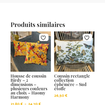
Produits similaires
Housse de coussin
Coussin rectangle
Birdy – 2
collection
dimensions –
éphémère – Sud
plusieurs couleurs
étoffe
au choix – Haomy
26,50
€
Harmony
Plage
21,80
€
–
24,70
€