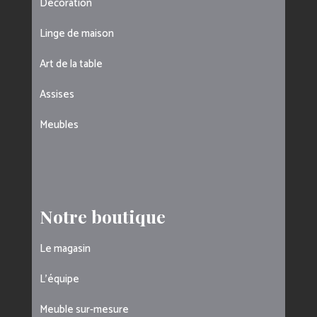
Décoration
Linge de maison
Art de la table
Assises
Meubles
Notre boutique
Le magasin
L’équipe
Meuble sur-mesure