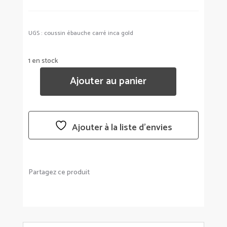
UGS :
coussin ébauche carré inca gold
1 en stock
Ajouter au panier
QUANTITÉ
DE
COUSSIN
ÉBAUCHE
Ajouter à la liste d’envies
45X45
-
SUD
Partagez ce produit
ETOFFE