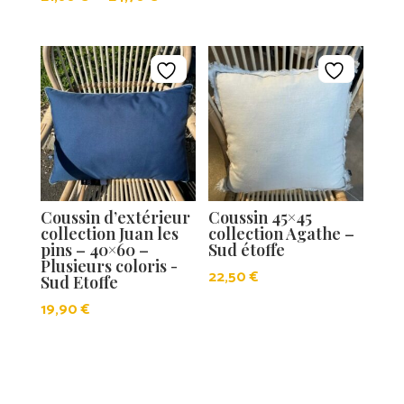
de
prix :
21,80 €
à
24,70 €
Coussin d’extérieur
Coussin 45×45
collection Juan les
collection Agathe –
pins – 40×60 –
Sud étoffe
Plusieurs coloris -
22,50
€
Sud Etoffe
19,90
€