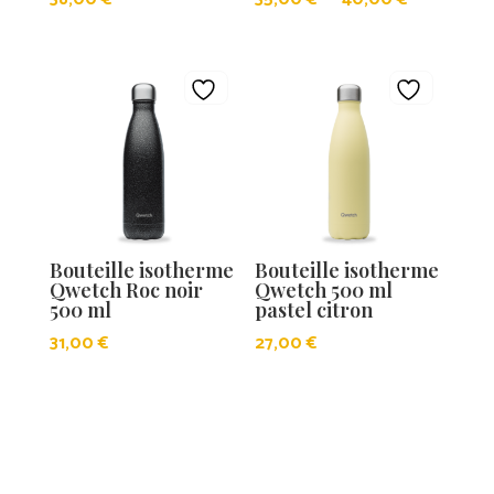
de
prix :
35,00 €
à
40,00 €
Bouteille isotherme
Bouteille isotherme
Qwetch Roc noir
Qwetch 500 ml
500 ml
pastel citron
31,00
€
27,00
€