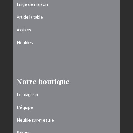
Linge de maison
Art de la table
Assises
Meubles
Notre boutique
Le magasin
L’équipe
Meuble sur-mesure