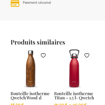

Paiement sécurisé
Produits similaires
Bouteille isotherme
Bouteille isotherme
Qwetch Wood 1l
Titan – 1,5 l- Qwetch
Plage
38,00
€
35,00
€
–
40,00
€